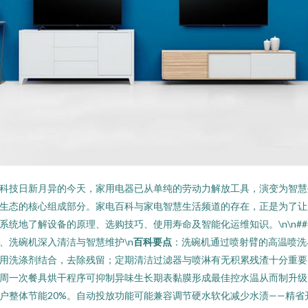
科技日新月异的今天，家用电器已从单纯的劳动力解放工具，演变为智慧
生态的核心组成部分。家电百科与家电智慧生活频道的存在，正是为了让
系统地了解设备的原理、选购技巧、使用寿命及智能化运维知识。\n\n##
、洗碗机深入清洁与智慧维护\n
百科要点
：洗碗机通过喷射臂的高温喷洗
用洗涤剂结合，去除残留；定期清洁过滤器与喷淋有无积累残渣十分重要
周一次餐具烘干程序可抑制异味生长期表黏膜形成最佳控水温从而制升级
户整体节能20%。自动投放功能可能兼容调节硬水软化减少水渍——精省