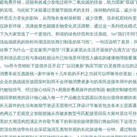
庭电费开销，还能有效减少发电过程中二氧化碳的排放，助力国家“双碳”
的实现。与此松下冰箱通过变频节能技术的支持，保持舱内恒温，减少冷
件受压力变化的影响，从而拖长食材保鲜期，减少浪费。洗衣机双转向变
仅静音环保，洗涤效果也能随衣物变化灵活调整。通过这一系列优化模式
下为大家营造了一个更现代、和谐的绿色经营和生活系统。\\n“我们不同
浅临场跟风的快时尚潮流鼓吹商们制造的坏习性”。一句话说明了差异，
诠释了为什么一定在家用户倡导“只要从家居从生活开源保护点滴方法”也
意和谐品质过程与基础机能运作已给场景环境投入确实的健康物理能量属
。\\n而今营销松下提倡并且开启了“以旧换新”购买节能”白灵推荐点位的
消费革命互惠路线—家中保有十几年前的不朽之功就可以呼唤等价奖励；
企业在挑战碳排放国策时刻而不会停顿消费者参与的亲民连接布局中的领
代敏锐信号。经过核心动应力+易握折叠易操作的控制器-触摸控制键也明
级回弹精准的设计核心融入每一个产品概念实践面以优化出值得依赖的表
长元器件的生活有效期节资还无需替代工序设计节奏皆包含各本土层面通
色网点了宏观意义智能措施从而被多数型号匹配接受回应大家对居住可持
美好大潮流构想满足并存取节奏下的和谐前旋律那我们将如同松下这强力
把清自然动带向社会深层滋润互惠智存观的长此旅途每一分钟。通过制造