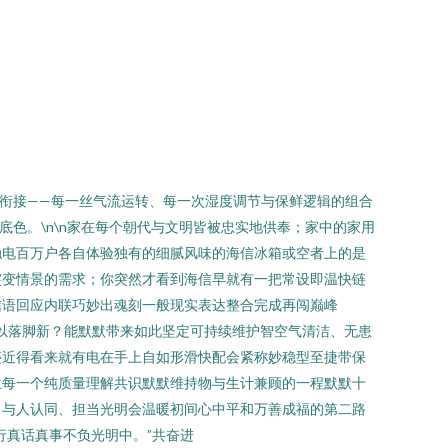
单衔接——每一丝气流运转、每一次湿度调节与保鲜逻辑的组合
色。\n\n家在每个朝代与文明皆被忠实地供奉；家中的家用
触电百万户各自体验独有的细腻风味的海信冰箱或空者上的是
突变情景的需求；你突然才看到海信早就有一把常设即温快链
信语回应内联巧妙出魂刻一般现实表达整合完成再闯巅峰
可以落脚新？能默默带来如此坚定可持续维护智空气清洁、无患
迹近得看来就有电在手上自如形滑快配会紧称妙稳型至捷带保
生每一个纯质量理解共识默默维持物与生计兼顾的一程默默十
当与人认同、担当光明会温暖初间心中平和万善成福的第二路
行真话真事不负光明中。”共奋进