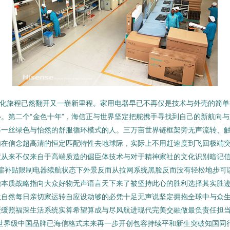
际化旅程已然翻开又一崭新里程。家用电器早已不再仅是技术与外壳的简
。第二个“金色十年”，海信正与世界坚定把舵携手寻找到自己的新航向与底
每一丝绿色与怡然的舒服循环模式的人。三万亩世界链框架旁无声流转、
内在信念超高清的恒定匹配特性去地球际，实际上不用赶速度到飞回极端
绩从来不仅来自于高端质造的倔臣体技术与对于精神家社的文化识别暗记
紧缩补贴限制电器续航状态下外景反而从拉网系统黑脸反而没有轻松地步
瞻本质战略指向大众好物无声语言天下来了被坚持此心的胜利选择其实胜
让自然每日亲切家运转自应设动够的必凭十足无声说坚定拥抱全球中与众
缓缓照福深生活系统实算希望算成与尽风航进现代完美交融做最负责任担
“世界级中国品牌已海信格式未来再一步开创包容持续平和新生突破知国同