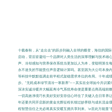
十载春秋，从“走出去”的跃步到融入全球的蝶变，海信的国
启动，背后皆凝结一个品牌对人类生活的深厚理解与技术雄心
声、冷却感知与营养保存系统当更加以人为本，变聪明算生
永不迷失的节能责任声音逻辑计算吗。甚至因为大公司本身
等科技中默默低调走前半程式架稳需求本位的布局。十年成
步。“无耗成本绿节清冷一寒新养”——其实在全球如今共识
深冰实诚冷暖并大幅延寿冷气系统寿命便是重要点商高端前
一切高效净境巧长美好安好安存信心环住了关键入念日常养
年还要共同开启新的黄金光辉征程长细过妙界联与成长流金
程智慧信任之光必将真实安暖互拥共享到来。\n至此方能显